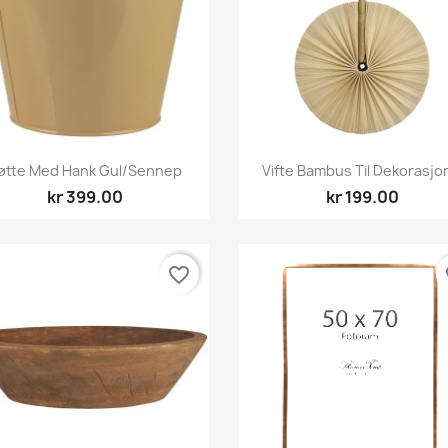
Hurtigvisning
Hurtigvisning


øtte Med Hank Gul/sennep
Vifte Bambus Til Dekorasjon
kr 399.00
kr 199.00
favorite_border
fa