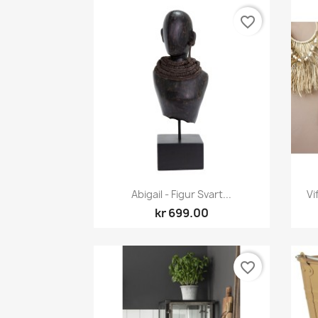
favorite_border
Hurtigvisning

Abigail - Figur Svart...
Vi
kr 699.00
favorite_border