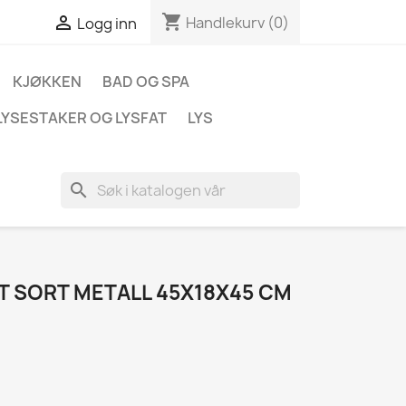
shopping_cart

Handlekurv
(0)
Logg inn
KJØKKEN
BAD OG SPA
LYSESTAKER OG LYSFAT
LYS
search
T SORT METALL 45X18X45 CM