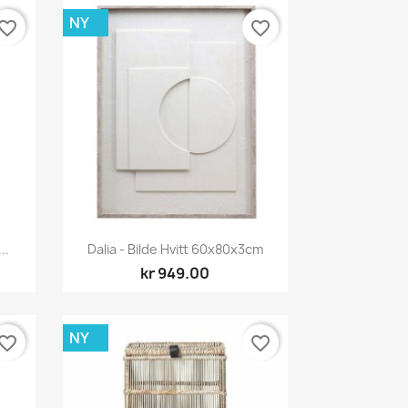
NY
vorite_border
favorite_border
Hurtigvisning

..
Dalia - Bilde Hvitt 60x80x3cm
kr 949.00
NY
vorite_border
favorite_border