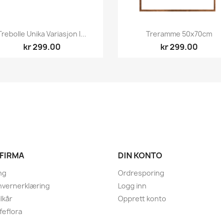
Hurtigvisning
Hurtigvisning


Trebolle Unika Variasjon I...
Treramme 50x70cm
kr 299.00
kr 299.00
 FIRMA
DIN KONTO
ng
Ordresporing
nvernerklæring
Logg inn
lkår
Opprett konto
eflora