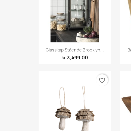
Hurtigvisning

Glasskap Stående Brooklyn...
B
kr 3,499.00
favorite_border