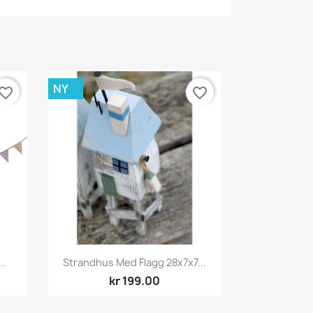
NY
vorite_border
favorite_border
Hurtigvisning

..
Strandhus Med Flagg 28x7x7...
kr 199.00