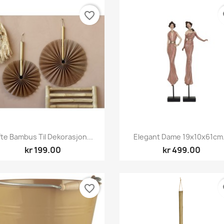
favorite_border
fa
Hurtigvisning
Hurtigvisning


fte Bambus Til Dekorasjon...
Elegant Dame 19x10x61cm.
kr 199.00
kr 499.00
favorite_border
fa