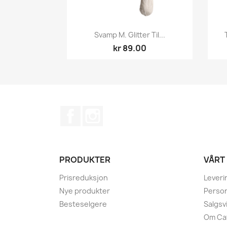
Hurtigvisning

Svamp M. Glitter Til...
kr 89.00
Facebook
Instagram
PRODUKTER
VÅRT
Prisreduksjon
Leveri
Nye produkter
Perso
Besteselgere
Salgsvi
Om Caf