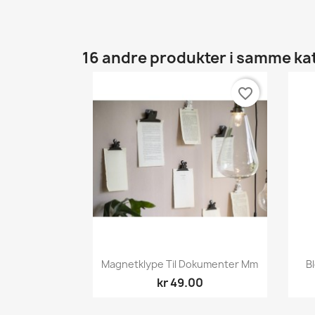
16 andre produkter i samme ka
favorite_border
Hurtigvisning

Magnetklype Til Dokumenter Mm
B
kr 49.00