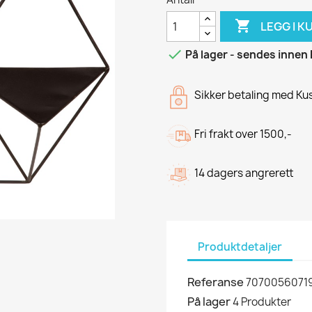

LEGG I K

På lager - sendes innen 
Sikker betaling med K
Fri frakt over 1500,-
14 dagers angrerett
Produktdetaljer
Referanse
7070056071
På lager
4 Produkter