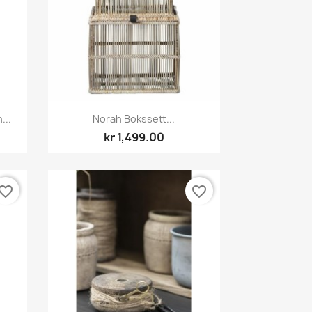
Hurtigvisning

...
Norah Bokssett...
kr 1,499.00
vorite_border
favorite_border