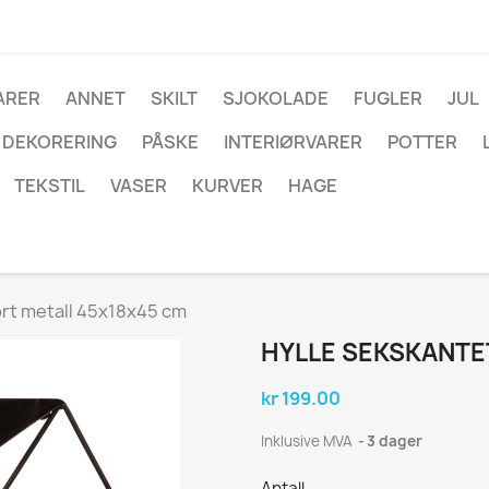
ARER
ANNET
SKILT
SJOKOLADE
FUGLER
JUL
DEKORERING
PÅSKE
INTERIØRVARER
POTTER
TEKSTIL
VASER
KURVER
HAGE
ort metall 45x18x45 cm
HYLLE SEKSKANTE
kr 199.00
Inklusive MVA
3 dager
Antall