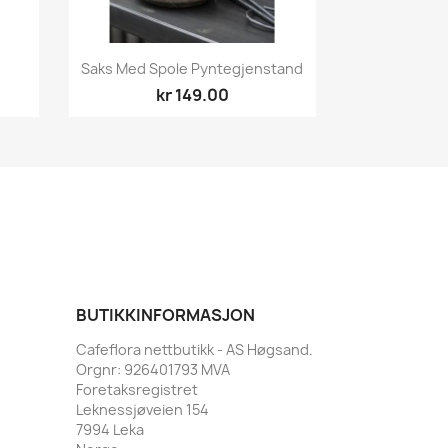
Hurtigvisning

Saks Med Spole Pyntegjenstand
kr 149.00
BUTIKKINFORMASJON
Cafeflora nettbutikk - AS Høgsand.
Orgnr: 926401793 MVA
Foretaksregistret
Leknessjøveien 154
7994 Leka