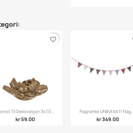
tegori:
favorite_border
fa
Hurtigvisning
Hurtigvisning


lomst Til Dekorasjon 3x7,5...
Flagranke UNIKA M/11 Flag,.
kr 59.00
kr 349.00