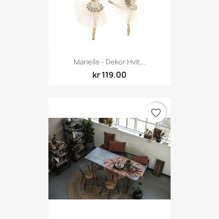
Marielle - Dekor Hvit...
kr 119.00
favorite_border