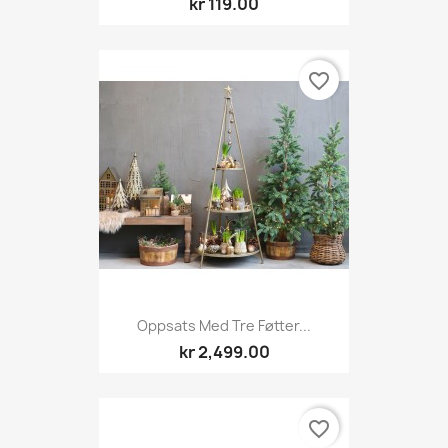
kr 119.00
favorite_border
Oppsats Med Tre Føtter...
kr 2,499.00
favorite_border