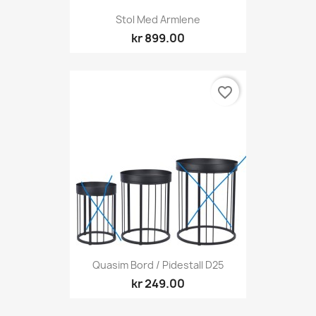
Stol Med Armlene
kr 899.00
favorite_border
Quasim Bord / Pidestall D25
kr 249.00