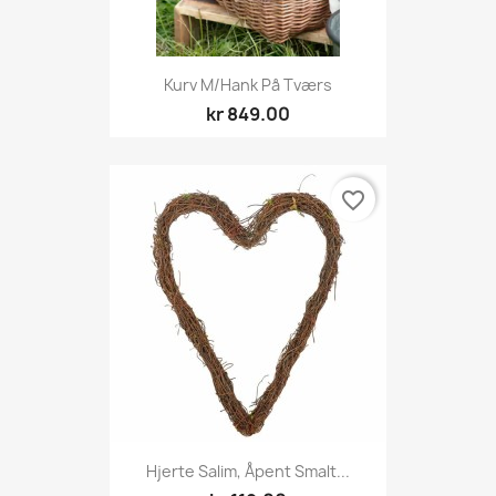
Kurv M/hank På Tværs
kr 849.00
favorite_border
Hjerte Salim, Åpent Smalt...