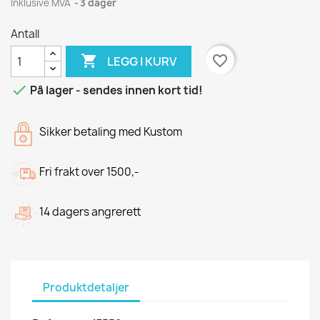
Inklusive MVA
3 dager
Antall

favorite_border
LEGG I KURV

På lager - sendes innen kort tid!
Sikker betaling med Kustom
Fri frakt over 1500,-
14 dagers angrerett
Produktdetaljer