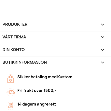
PRODUKTER

VÅRT FIRMA

DIN KONTO

BUTIKKINFORMASJON
keyboard_arrow_down
Sikker betaling med Kustom
Fri frakt over 1500,-
14 dagers angrerett