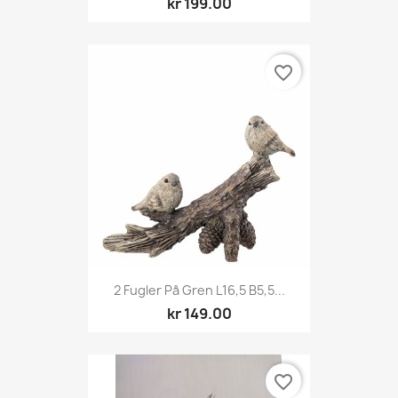
kr 199.00
favorite_border
2 Fugler På Gren L16,5 B5,5...
kr 149.00
favorite_border