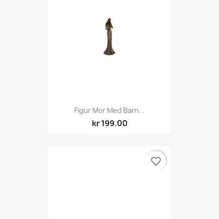
Figur Mor Med Barn...
kr 199.00
favorite_border