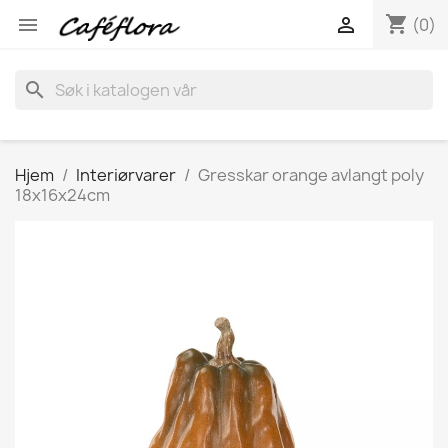
shopping_cart


(0)
search
Hjem
Interiørvarer
Gresskar orange avlangt poly
18x16x24cm