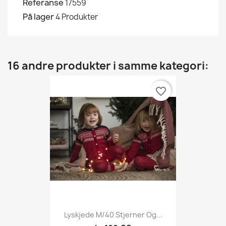
Referanse
17559
På lager
4 Produkter
16 andre produkter i samme kategori:
favorite_border
Lyskjede M/40 Stjerner Og...