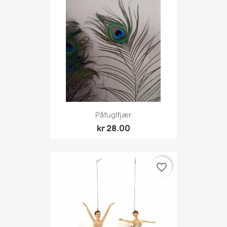
Påfuglfjær
kr 28.00
favorite_border