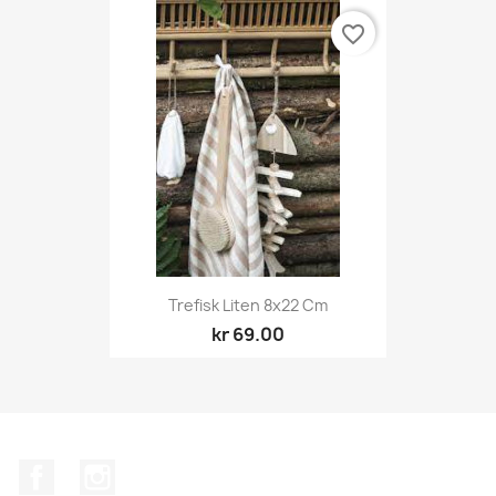
favorite_border
Trefisk Liten 8x22 Cm
kr 69.00
Facebook
Instagram