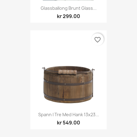
Glassballong Brunt Glass...
kr 299.00
favorite_border
Spann I Tre Med Hank 13x23...
kr 549.00