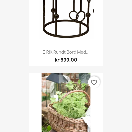
EIRIK Rundt Bord Med...
kr 899.00
favorite_border