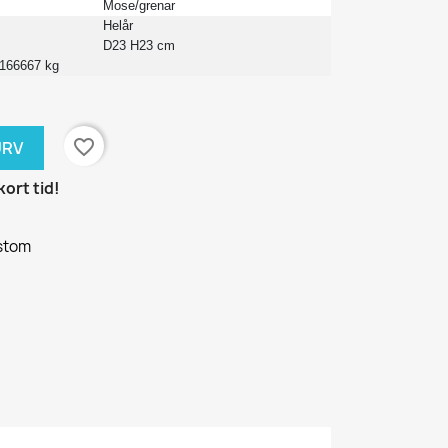
Mose/grenar
Helår
D23 H23 cm
.166667 kg
favorite_border
URV
kort tid!
ustom