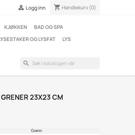
shopping_cart

Handlekurv
(0)
Logg inn
KJØKKEN
BAD OG SPA
LYSESTAKER OG LYSFAT
LYS
search
 GRENER 23X23 CM
Grønn