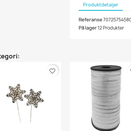
Produktdetaljer
Referanse
7072575458
På lager
12 Produkter
tegori:
favorite_border
fa