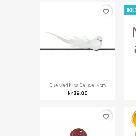
IKK
favorite_border
Hurtigvisning

Due Med Klips Deluxe 14cm
kr 39.00
favorite_border