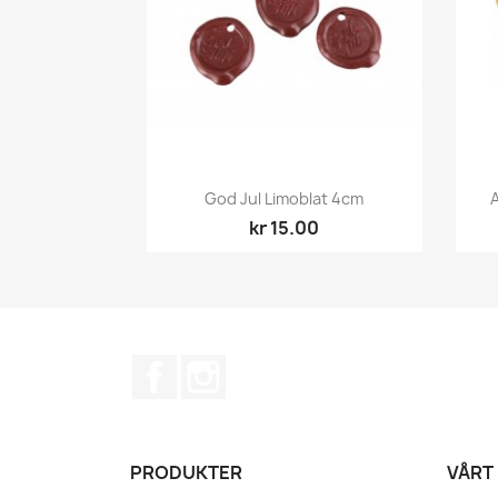
Hurtigvisning

God Jul Limoblat 4cm
kr 15.00
Facebook
Instagram
PRODUKTER
VÅRT