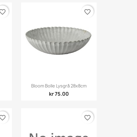
vorite_border
favorite_border
Hurtigvisning

Bloom Bolle Lysgrå 28x8cm
kr 75.00
vorite_border
favorite_border