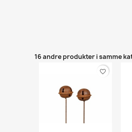
16 andre produkter i samme ka
favorite_border