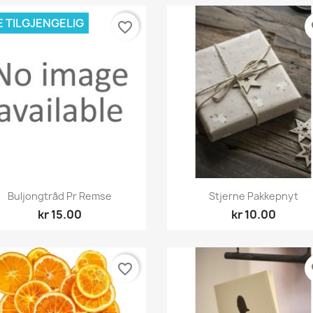
E TILGJENGELIG
favorite_border
fa
Hurtigvisning
Hurtigvisning


Buljongtråd Pr Remse
Stjerne Pakkepnyt
kr 15.00
kr 10.00
favorite_border
fa