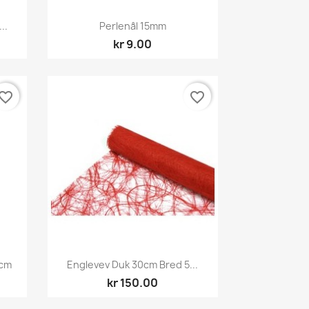
Hurtigvisning

..
Perlenål 15mm
kr 9.00
vorite_border
favorite_border
Hurtigvisning

4cm
Englevev Duk 30cm Bred 5...
kr 150.00