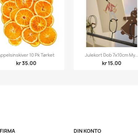
Hurtigvisning
Hurtigvisning


Appelsinskiver 10 Pk Tørket
Julekort Dob 7x10cm My..
kr 35.00
kr 15.00
 FIRMA
DIN KONTO