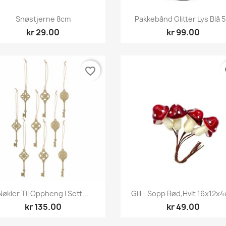
Hurtigvisning
Hurtigvisning


Snøstjerne 8cm
Pakkebånd Glitter Lys Blå 5.
kr 29.00
kr 99.00
favorite_border
fa
Hurtigvisning
Hurtigvisning


Nøkler Til Oppheng I Sett...
Gill - Sopp Rød,Hvit 16x12x
kr 135.00
kr 49.00