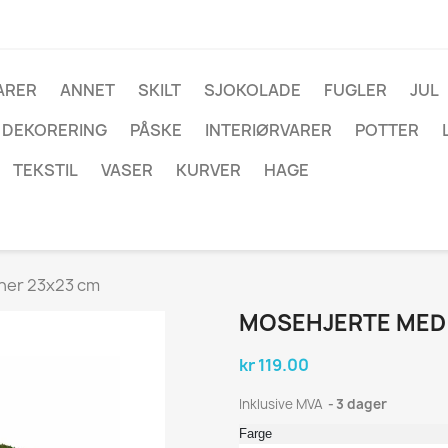
ARER
ANNET
SKILT
SJOKOLADE
FUGLER
JUL
DEKORERING
PÅSKE
INTERIØRVARER
POTTER
TEKSTIL
VASER
KURVER
HAGE
ner 23x23 cm
MOSEHJERTE MED
kr 119.00
Inklusive MVA
3 dager
Farge