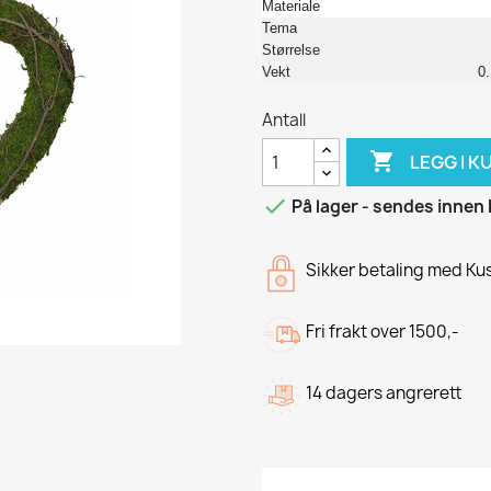
Materiale
Tema
Størrelse
Vekt
0
Antall

LEGG I K

På lager - sendes innen 
Sikker betaling med K
Fri frakt over 1500,-
14 dagers angrerett