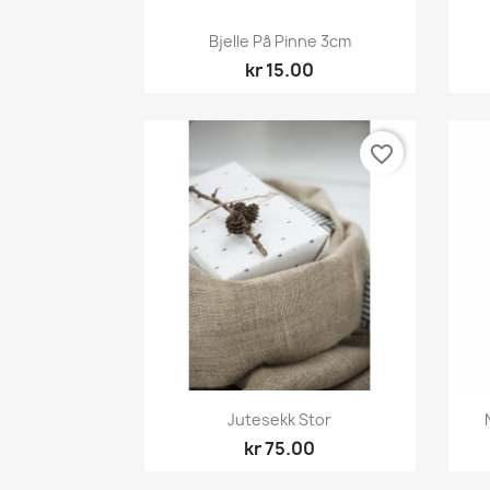
Hurtigvisning

Bjelle På Pinne 3cm
kr 15.00
favorite_border
Hurtigvisning

Jutesekk Stor
kr 75.00