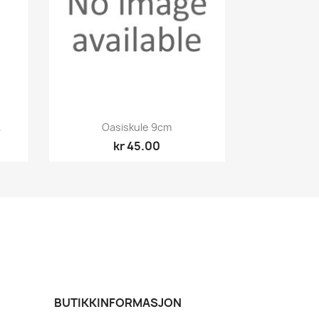
Hurtigvisning

.
Oasiskule 9cm
kr 45.00
BUTIKKINFORMASJON