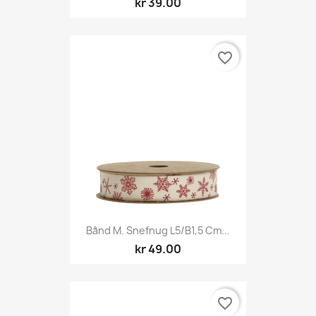
kr 39.00
favorite_border
Bånd M. Snefnug L5/B1,5 Cm...
kr 49.00
favorite_border