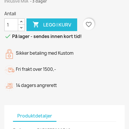
Inklusive MVA
3 dager
Antall

favorite_border
LEGG I KURV

På lager - sendes innen kort tid!
Sikker betaling med Kustom
Fri frakt over 1500,-
14 dagers angrerett
Produktdetaljer