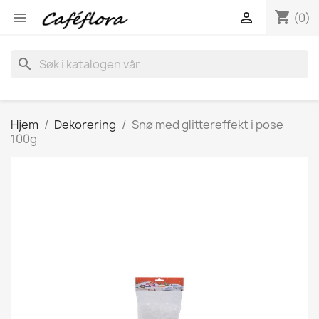
shopping_cart


(0)
search
Hjem
Dekorering
Snø med glittereffekt i pose
100g