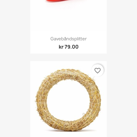
Gavebåndsplitter
kr 79.00
favorite_border