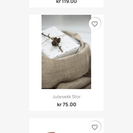
kr 119.00
favorite_border
Jutesekk Stor
kr 75.00
favorite_border