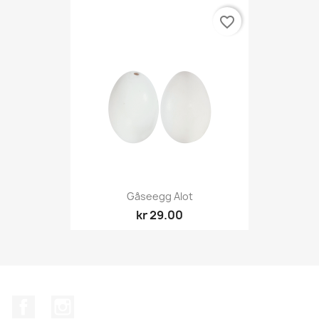
favorite_border
Gåseegg Alot
kr 29.00
Facebook
Instagram