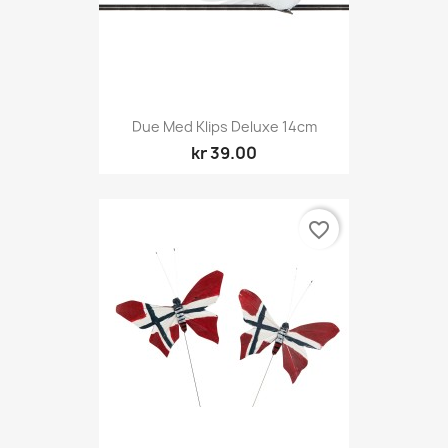
Due Med Klips Deluxe 14cm
kr 39.00
favorite_border