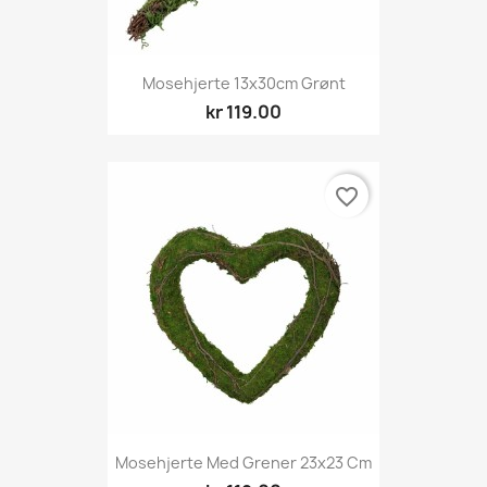
Mosehjerte 13x30cm Grønt
kr 119.00
favorite_border
Mosehjerte Med Grener 23x23 Cm