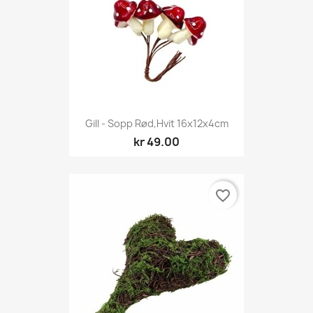
Gill - Sopp Rød,Hvit 16x12x4cm
kr 49.00
favorite_border