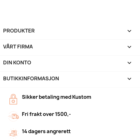
PRODUKTER

VÅRT FIRMA

DIN KONTO

BUTIKKINFORMASJON
keyboard_arrow_down
Sikker betaling med Kustom
Fri frakt over 1500,-
14 dagers angrerett