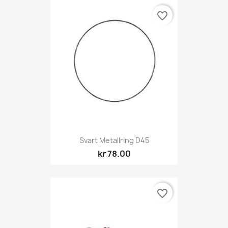
favorite_border
Svart Metallring D45
kr 78.00
favorite_border