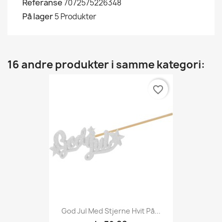
Referanse
7072575226348
På lager
5 Produkter
16 andre produkter i samme kategori:
favorite_border
God Jul Med Stjerne Hvit På...