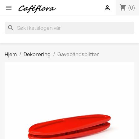
shopping_cart


(0)
search
Hjem
Dekorering
Gavebåndsplitter