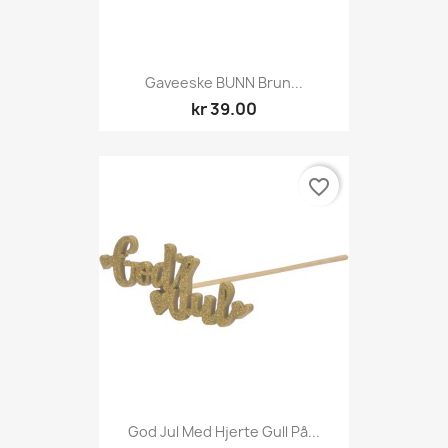
Gaveeske BUNN Brun...
kr 39.00
favorite_border
God Jul Med Hjerte Gull På...