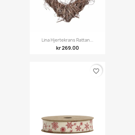
Lina Hjertekrans Rattan...
kr 269.00
favorite_border