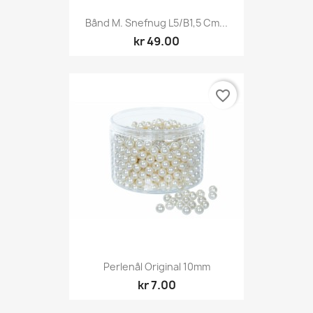
Bånd M. Snefnug L5/B1,5 Cm...
kr 49.00
favorite_border
Perlenål Original 10mm
kr 7.00