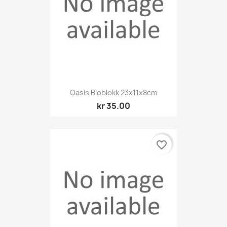
Oasis Bioblokk 23x11x8cm
kr 35.00
favorite_border