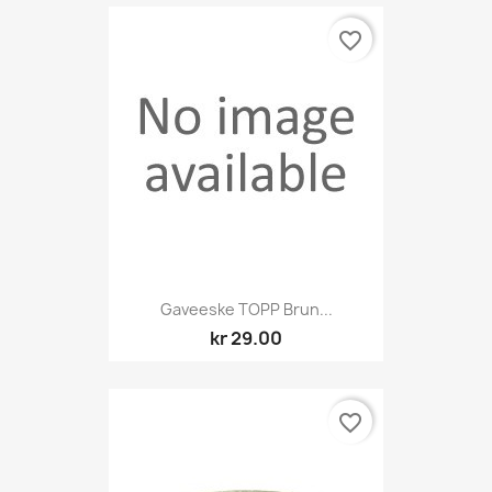
favorite_border
Gaveeske TOPP Brun...
kr 29.00
favorite_border