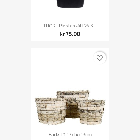
THORIL Planteskål L24,3...
kr 75.00
favorite_border
Barkskål 17x14x13cm