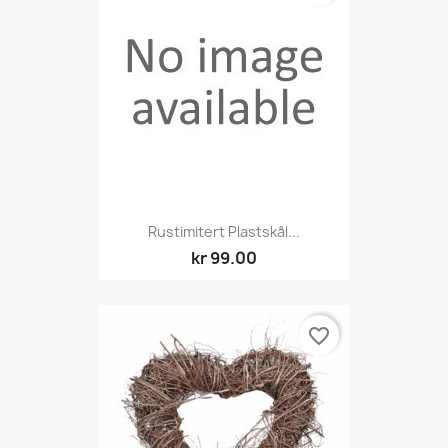
Rustimitert Plastskål...
kr 99.00
favorite_border