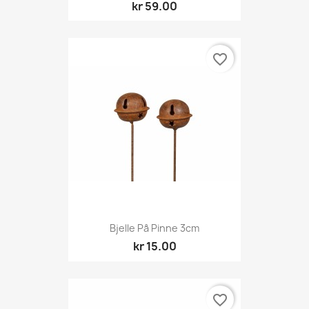
kr 59.00
favorite_border
Bjelle På Pinne 3cm
kr 15.00
favorite_border