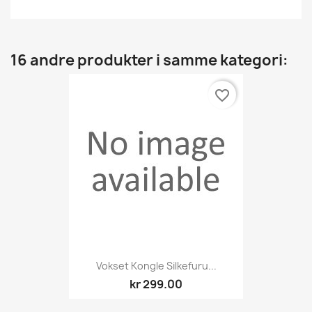
16 andre produkter i samme kategori:
favorite_border
Vokset Kongle Silkefuru...
kr 299.00