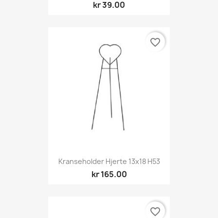
kr 39.00
favorite_border
Kranseholder Hjerte 13x18 H53
kr 165.00
favorite_border