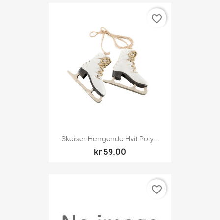
favorite_border
Skeiser Hengende Hvit Poly...
kr 59.00
favorite_border