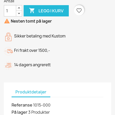
Antall

favorite_border
LEGG I KURV

Nesten tomt på lager
Sikker betaling med Kustom
Fri frakt over 1500,-
14 dagers angrerett
Produktdetaljer
Referanse
1015-000
På lager
3 Produkter