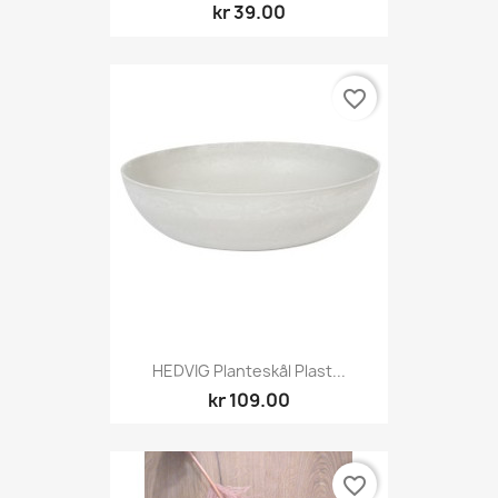
kr 39.00
favorite_border
HEDVIG Planteskål Plast...
kr 109.00
favorite_border