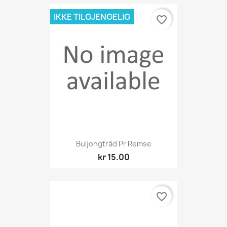
IKKE TILGJENGELIG
favorite_border
Buljongtråd Pr Remse
kr 15.00
favorite_border