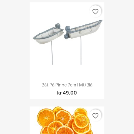
favorite_border
Båt På Pinne 7cm Hvit/blå
kr 49.00
favorite_border