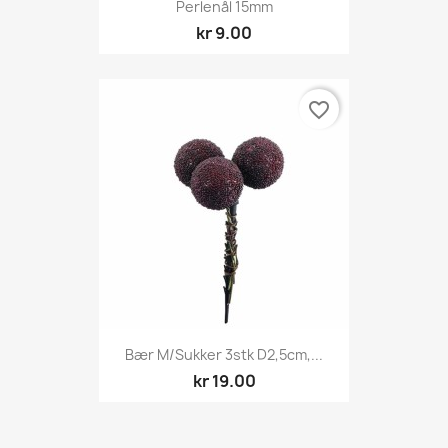
Perlenål 15mm
kr 9.00
favorite_border
Bær M/sukker 3stk D2,5cm,...
kr 19.00