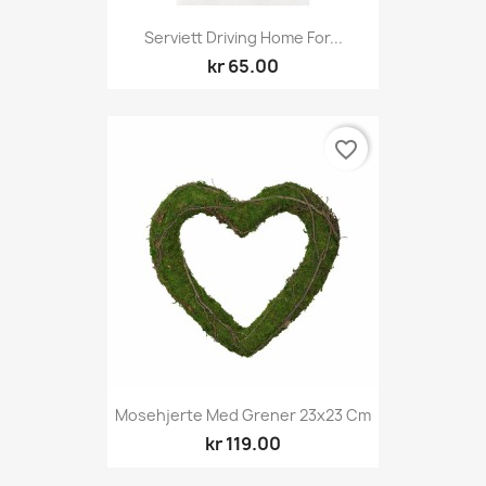
Serviett Driving Home For...
kr 65.00
favorite_border
Mosehjerte Med Grener 23x23 Cm
kr 119.00