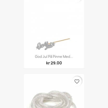
God Jul På Pinne Med...
kr 29.00
favorite_border