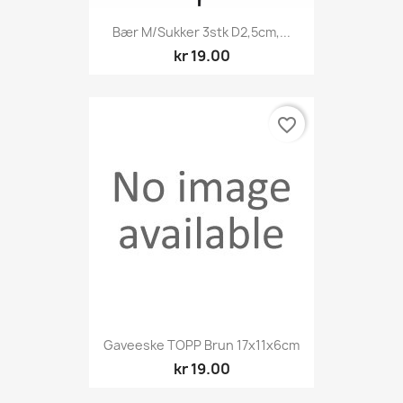
Bær M/sukker 3stk D2,5cm,...
kr 19.00
favorite_border
Gaveeske TOPP Brun 17x11x6cm
kr 19.00