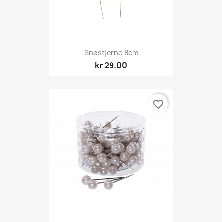
Snøstjerne 8cm
kr 29.00
favorite_border