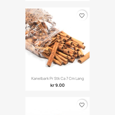
favorite_border
Kanelbark Pr Stk Ca 7 Cm Lang
kr 9.00
favorite_border