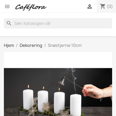
shopping_cart


(0)
search
Hjem
Dekorering
Snøstjerne 10cm