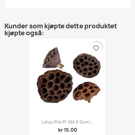
Kunder som kjøpte dette produktet
kjøpte også:
favorite_border
Lotus Pris Pr Stk 3-5cm I...
kr 15.00