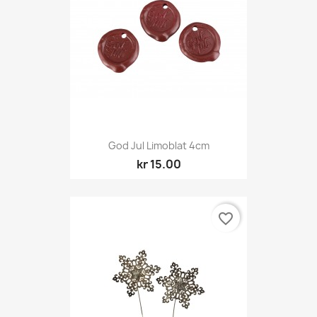
God Jul Limoblat 4cm
kr 15.00
favorite_border