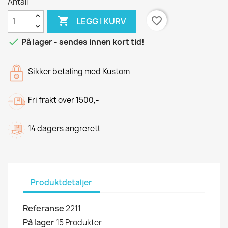
Antall

favorite_border
LEGG I KURV

På lager - sendes innen kort tid!
Sikker betaling med Kustom
Fri frakt over 1500,-
14 dagers angrerett
Produktdetaljer
Referanse
2211
På lager
15 Produkter