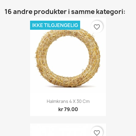
16 andre produkter i samme kategori:
IKKE TILGJENGELIG
favorite_border
Halmkrans 4 X 30 Cm
kr 79.00
favorite_border