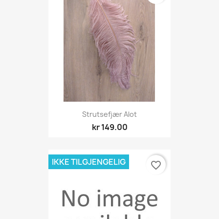
Strutsefjær Alot
kr 149.00
IKKE TILGJENGELIG
favorite_border