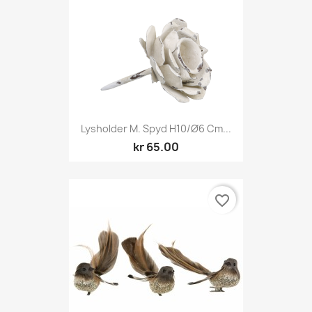
Lysholder M. Spyd H10/Ø6 Cm...
kr 65.00
favorite_border