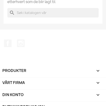
etterhvert som de blir lagt til.
search
Facebook
Instagram
PRODUKTER

VÅRT FIRMA

DIN KONTO
