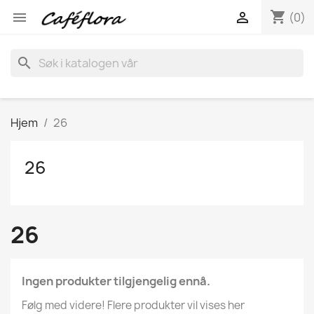
shopping_cart


(0)
search
Hjem
26
26
26
Ingen produkter tilgjengelig ennå.
Følg med videre! Flere produkter vil vises her