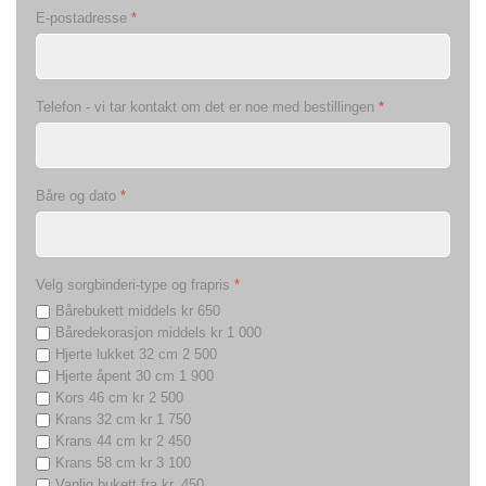
E-postadresse
*
Telefon - vi tar kontakt om det er noe med bestillingen
*
Båre og dato
*
Velg sorgbinderi-type og frapris
*
Bårebukett middels kr 650
Båredekorasjon middels kr 1 000
Hjerte lukket 32 cm 2 500
Hjerte åpent 30 cm 1 900
Kors 46 cm kr 2 500
Krans 32 cm kr 1 750
Krans 44 cm kr 2 450
Krans 58 cm kr 3 100
Vanlig bukett fra kr. 450