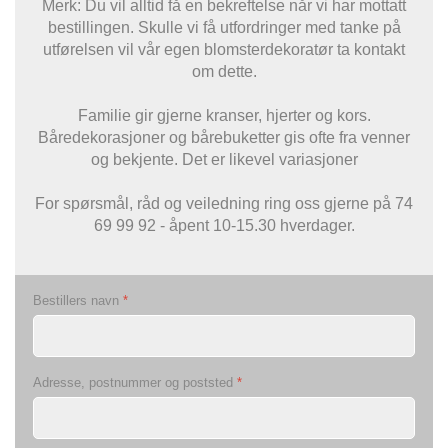
Merk: Du vil alltid få en bekreftelse når vi har mottatt
bestillingen. Skulle vi få utfordringer med tanke på
utførelsen vil vår egen blomsterdekoratør ta kontakt
om dette.
Familie gir gjerne kranser, hjerter og kors.
Båredekorasjoner og bårebuketter gis ofte fra venner
og bekjente. Det er likevel variasjoner
For spørsmål, råd og veiledning ring oss gjerne på 74
69 99 92 - åpent 10-15.30 hverdager.
Bestillers navn
*
Adresse, postnummer og poststed
*