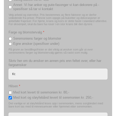
Annet: Vi har anker og pute-fasonger vi kan dekorere på -
spesifiser så tar vi kontakt
Velg arbeid og størrelse. Pris bestemmes av flere faktorer og er derfor
veiledende fra-priser. Priesne som oppgis på buketter og dekorasjoner er
anbefalte frapriser. For hjerte, krans og kors er dette faste i standard utførelse.
For eksempel, skal du bare ha roser i en stor krans blir den dyrere.
Farge og blomstervalg
*
Seremoniens farger og blomster
Egne ønsker (spesifiser under)
På grunn av bestillingsfrister er det viktig at ønsker som går ut over
seremoniens farger og blomstervalg gjøres så raskt som mulig.
Skriv her om du ønsker en annen pris enn feltet over, eller har
fargeønsker
Hilsen
*
Med kort levert til seremonien kr. 80,-
Med kort og sløyfebånd levert til seremonien kr. 250,-
Det vanlige er at sløyfebånd leses opp i seremonien, mens sorgbinderi med
bare kort tas med til minnesamvær eller hjemmet etter seremonien.