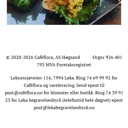
© 2020-2026 Cafèflora, AS Høgsand Orgnr 926 401
793 MVA Foretaksregistret
Leknessjøveien 154, 7994 Leka. Ring 74 69 99 92 for
Cafèflora og varelevering. Send epost til
post@cafeflora.no
for blomster eller butikk. Ring 74 39 91
23 for Leka begravelsesbyrå (telefontid hele døgnet) epost
post@lekabegravelsesbyrå.no