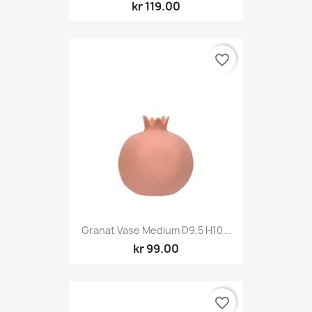
kr 119.00
favorite_border
Granat Vase Medium D9,5 H10...
kr 99.00
favorite_border