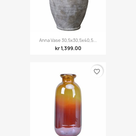
Anna Vase 30,5x30,5x40,5...
kr 1,399.00
favorite_border