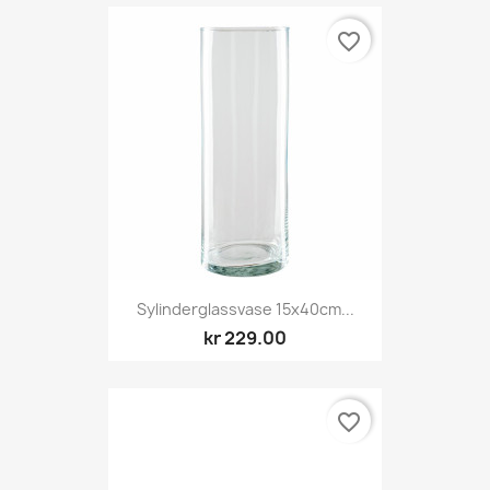
favorite_border
Sylinderglassvase 15x40cm...
kr 229.00
favorite_border