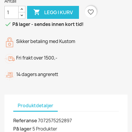
Antall

favorite_border
LEGG I KURV

På lager - sendes innen kort tid!
Sikker betaling med Kustom
Fri frakt over 1500,-
14 dagers angrerett
Produktdetaljer
Referanse
7072575252897
På lager
5 Produkter