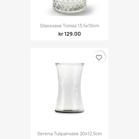
Glassvase Tomaz 13,5x10cm
kr 129.00
favorite_border
Serena Tulipanvase 20x12,5cm