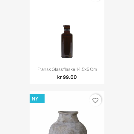
Fransk Glassflaske 14,5x5 Cm
kr 99.00
NY
favorite_border