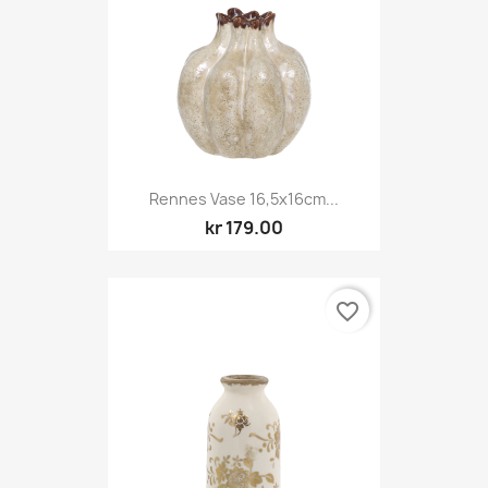
Rennes Vase 16,5x16cm...
kr 179.00
favorite_border