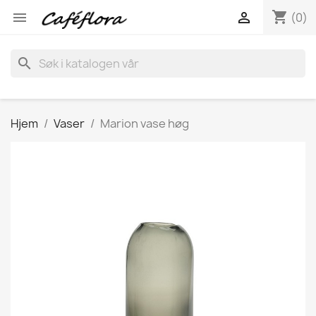
shopping_cart


(0)
search
Hjem
Vaser
Marion vase høg