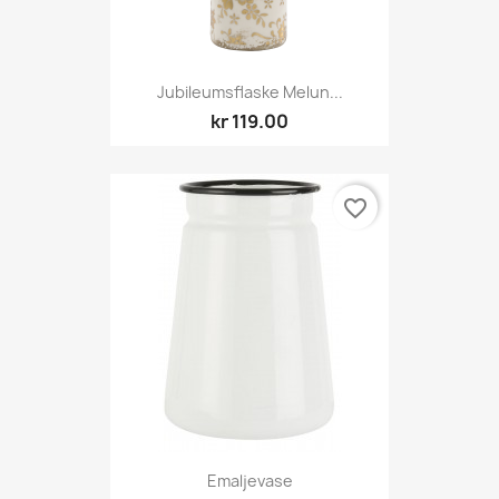
Jubileumsflaske Melun...
kr 119.00
favorite_border
Emaljevase