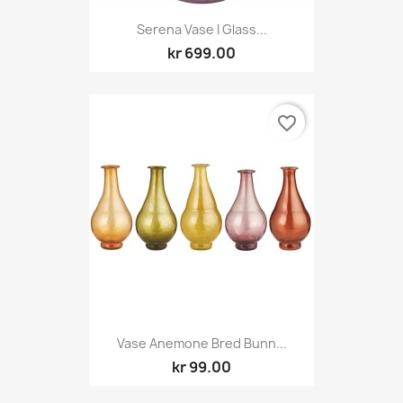
Serena Vase I Glass...
kr 699.00
favorite_border
Vase Anemone Bred Bunn...
kr 99.00