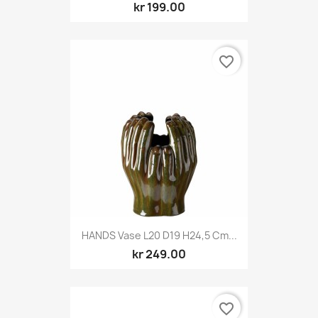
kr 199.00
favorite_border
HANDS Vase L20 D19 H24,5 Cm...
kr 249.00
favorite_border