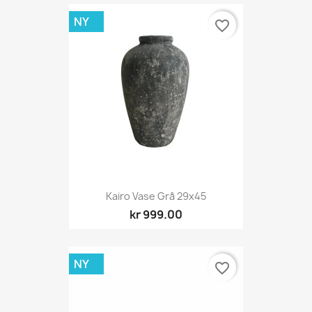
NY
favorite_border
Kairo Vase Grå 29x45
kr 999.00
NY
favorite_border