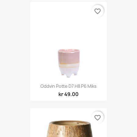
favorite_border
Oddvin Potte D7 H8 P6 Miks
kr 49.00
favorite_border