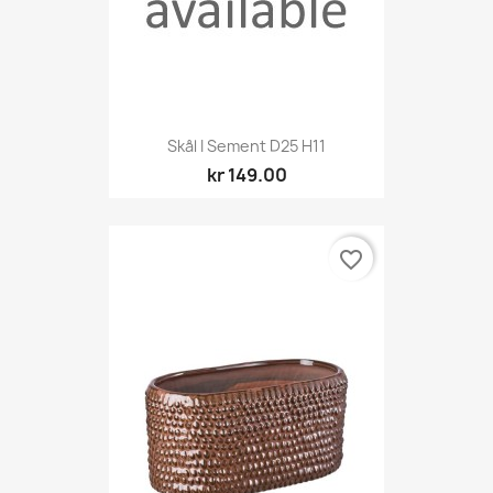
Skål I Sement D25 H11
kr 149.00
favorite_border