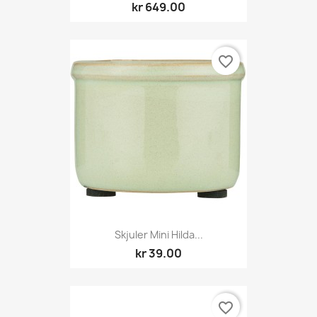
kr 649.00
favorite_border
Skjuler Mini Hilda...
kr 39.00
favorite_border