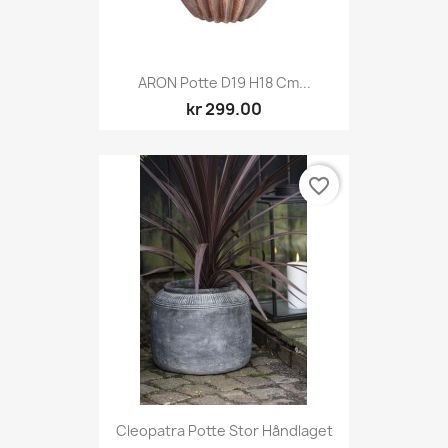
ARON Potte D19 H18 Cm...
kr 299.00
favorite_border
Cleopatra Potte Stor Håndlaget