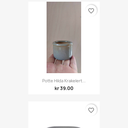
favorite_border
Potte Hilda Krakelert...
kr 39.00
favorite_border