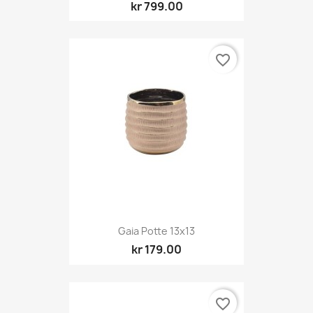
kr 799.00
favorite_border
Gaia Potte 13x13
kr 179.00
favorite_border