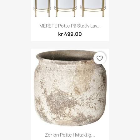
MERETE Potte På Stativ Lav...
kr 499.00
favorite_border
Zorion Potte Hvitaktig...