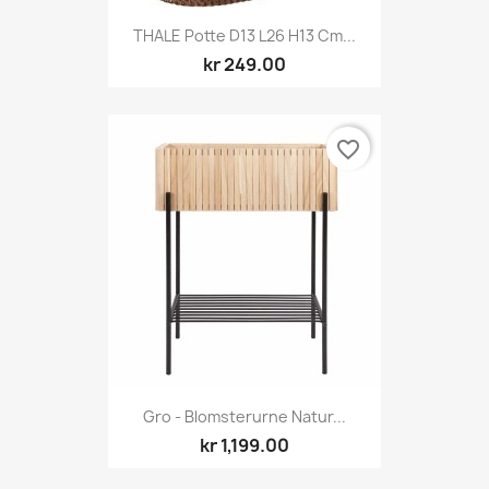
THALE Potte D13 L26 H13 Cm...
kr 249.00
favorite_border
Gro - Blomsterurne Natur...
kr 1,199.00