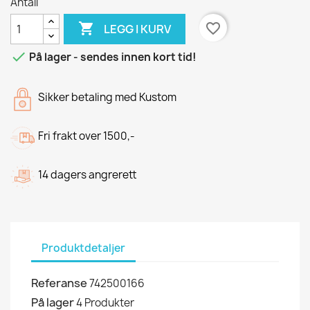
Antall

favorite_border
LEGG I KURV

På lager - sendes innen kort tid!
Sikker betaling med Kustom
Fri frakt over 1500,-
14 dagers angrerett
Produktdetaljer
Referanse
742500166
På lager
4 Produkter