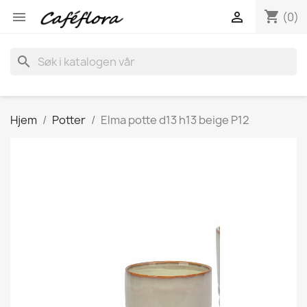
shopping_cart


(0)
search
Hjem
Potter
Elma potte d13 h13 beige P12