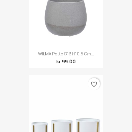
WILMA Potte D13 H10,5 Cm...
kr 99.00
favorite_border