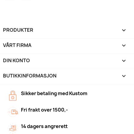
PRODUKTER

VÅRT FIRMA

DIN KONTO

BUTIKKINFORMASJON
keyboard_arrow_down
Sikker betaling med Kustom
Fri frakt over 1500,-
14 dagers angrerett