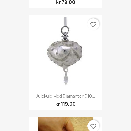
kr 79.00
favorite_border
Julekule Med Diamanter D10...
kr 119.00
favorite_border