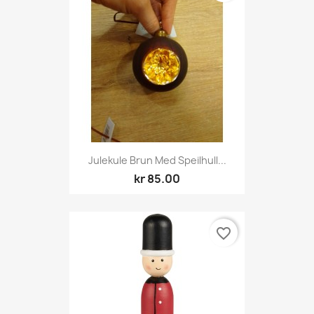
Julekule Brun Med Speilhull...
kr 85.00
favorite_border