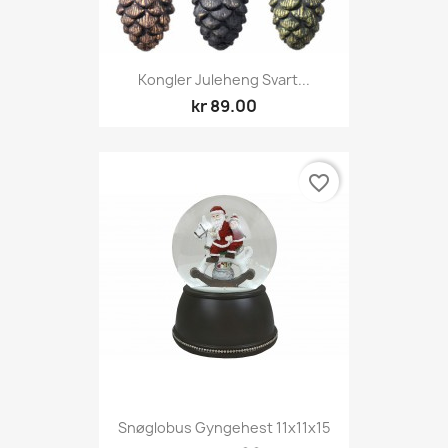
Kongler Juleheng Svart...
kr 89.00
favorite_border
Snøglobus Gyngehest 11x11x15