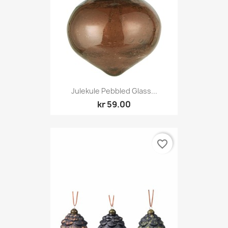
Julekule Pebbled Glass...
kr 59.00
favorite_border