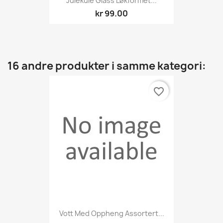
Julekule Glass Løkformet...
kr 99.00
16 andre produkter i samme kategori:
favorite_border
Vott Med Oppheng Assortert...