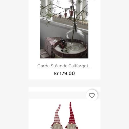
Garde Stående Gullfarget...
kr 179.00
favorite_border