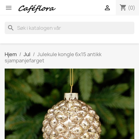
shopping_cart


(0)
search
Hjem
Jul
Julekule kongle 6x15 antikk
sjampanjefarget