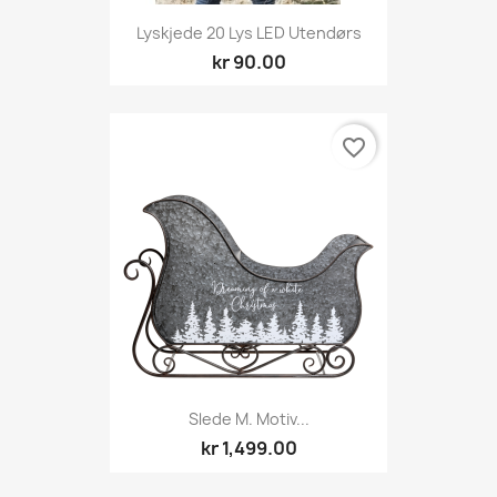
Lyskjede 20 Lys LED Utendørs
kr 90.00
favorite_border
Slede M. Motiv...
kr 1,499.00