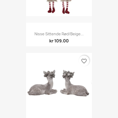
Nisse Sittende Rød/beige...
kr 109.00
favorite_border