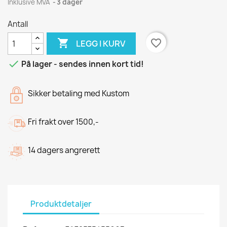
Inklusive MVA
3 dager
Antall

favorite_border
LEGG I KURV

På lager - sendes innen kort tid!
Sikker betaling med Kustom
Fri frakt over 1500,-
14 dagers angrerett
Produktdetaljer