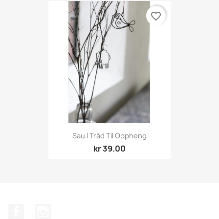
favorite_border
Sau I Tråd Til Oppheng
kr 39.00
Facebook
Instagram