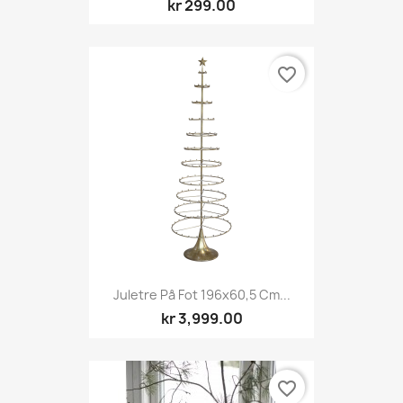
kr 299.00
favorite_border
Juletre På Fot 196x60,5 Cm...
kr 3,999.00
favorite_border