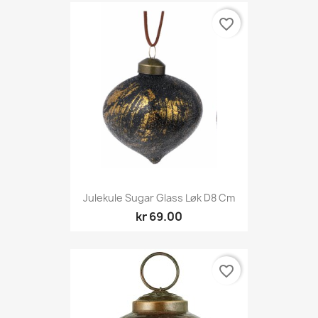
favorite_border
Julekule Sugar Glass Løk D8 Cm
kr 69.00
favorite_border