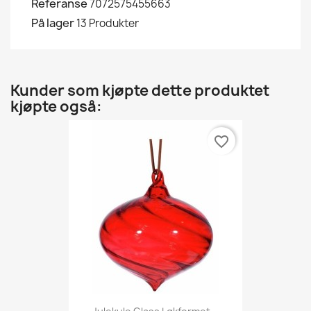
Referanse
7072575455663
På lager
13 Produkter
Kunder som kjøpte dette produktet
kjøpte også:
favorite_border