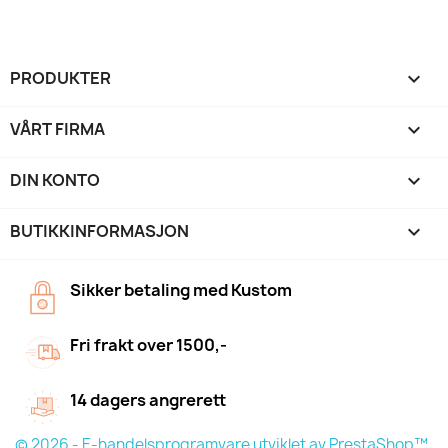
PRODUKTER

VÅRT FIRMA

DIN KONTO

BUTIKKINFORMASJON
keyboard_arrow_down
Sikker betaling med Kustom
Fri frakt over 1500,-
14 dagers angrerett
© 2026 - E-handelsprogramvare utviklet av PrestaShop™