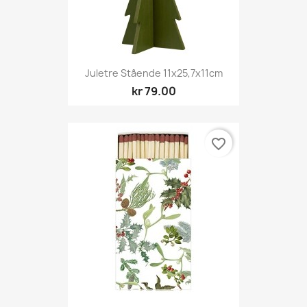
Juletre Stående 11x25,7x11cm
kr 79.00
favorite_border