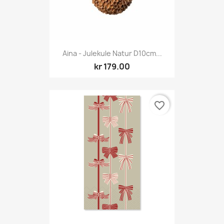
Aina - Julekule Natur D10cm...
kr 179.00
favorite_border