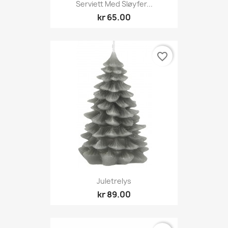
Serviett Med Sløyfer...
kr 65.00
favorite_border
Juletrelys
kr 89.00