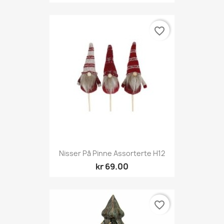
favorite_border
Nisser På Pinne Assorterte H12
kr 69.00
favorite_border