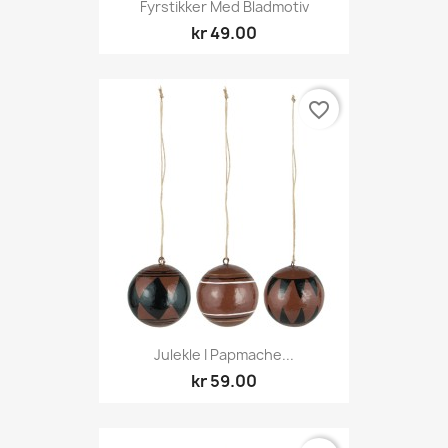
Fyrstikker Med Bladmotiv
kr 49.00
favorite_border
Julekle I Papmache...
kr 59.00