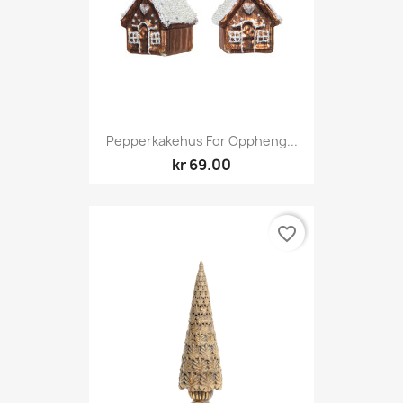
Pepperkakehus For Oppheng...
kr 69.00
favorite_border