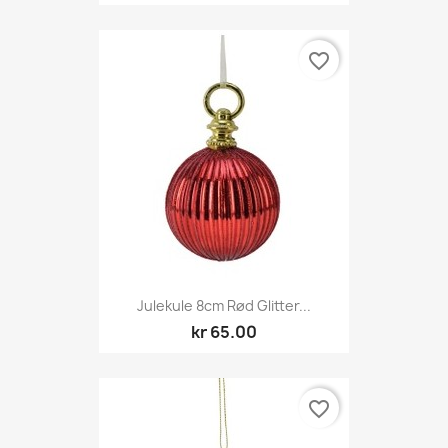
favorite_border
Julekule 8cm Rød Glitter...
kr 65.00
favorite_border