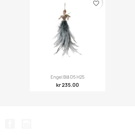
favorite_border
Engel Blå D5 H25
kr 235.00
Facebook
Instagram