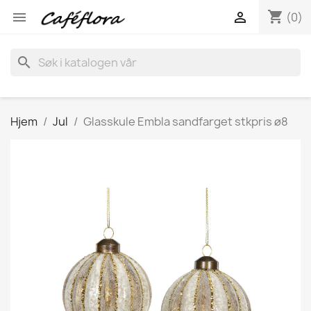
shopping_cart


(0)
search
Hjem
Jul
Glasskule Embla sandfarget stkpris ø8