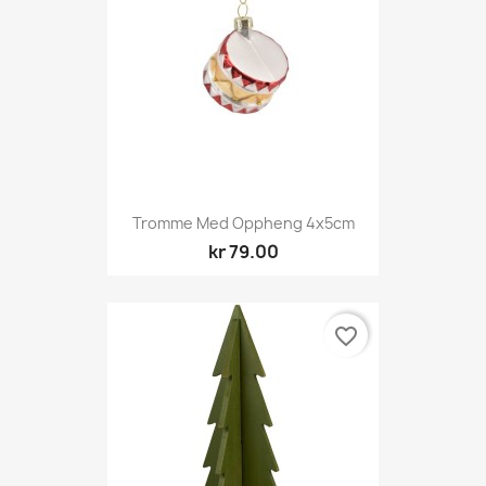
Tromme Med Oppheng 4x5cm
kr 79.00
favorite_border