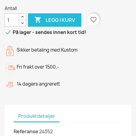
Antall

favorite_border
LEGG I KURV

På lager - sendes innen kort tid!
Sikker betaling med Kustom
Fri frakt over 1500,-
14 dagers angrerett
Produktdetaljer
Referanse
24352