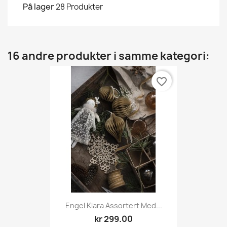
På lager
28 Produkter
16 andre produkter i samme kategori:
favorite_border
Engel Klara Assortert Med...
kr 299.00