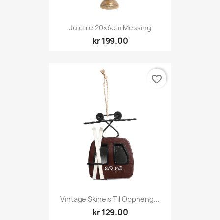
Juletre 20x6cm Messing
kr 199.00
favorite_border
Vintage Skiheis Til Oppheng...
kr 129.00