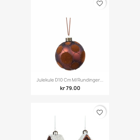
favorite_border
Julekule D10 Cm M/rundinger...
kr 79.00
favorite_border