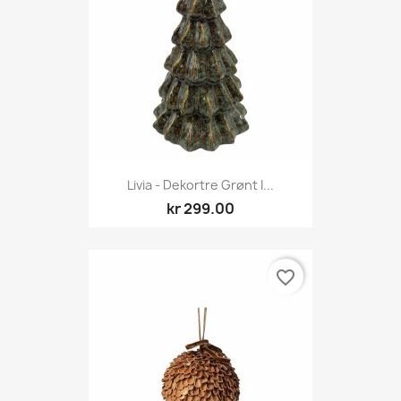
Livia - Dekortre Grønt I...
kr 299.00
favorite_border