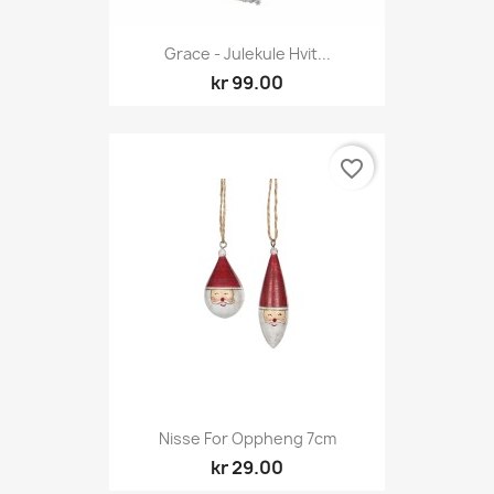
Grace - Julekule Hvit...
kr 99.00
favorite_border
Nisse For Oppheng 7cm
kr 29.00