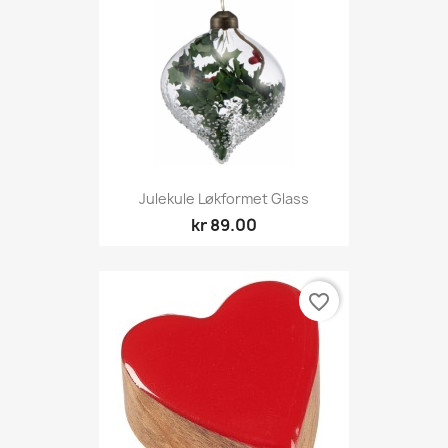
Julekule Løkformet Glass
kr 89.00
favorite_border