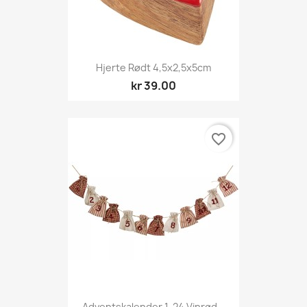
Hjerte Rødt 4,5x2,5x5cm
kr 39.00
favorite_border
Adventskalender 1-24 Vinrød...