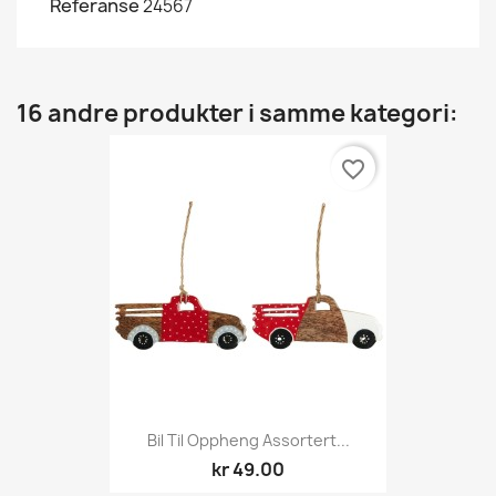
Referanse
24567
16 andre produkter i samme kategori:
favorite_border
Bil Til Oppheng Assortert...
kr 49.00