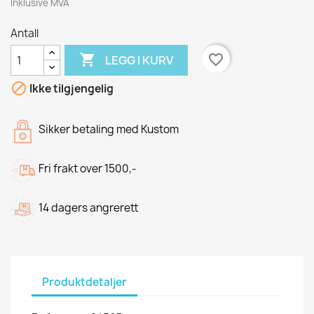
Inklusive MVA
Antall

favorite_border
LEGG I KURV

Ikke tilgjengelig
Sikker betaling med Kustom
Fri frakt over 1500,-
14 dagers angrerett
Produktdetaljer