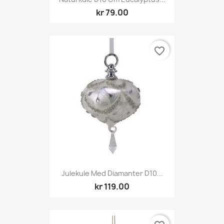
kr 79.00
favorite_border
Julekule Med Diamanter D10...
kr 119.00