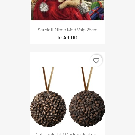
Serviett Nisse Med Valp 25cm
kr 49.00
favorite_border
Naturkule D10 Cm Eucalyptus...