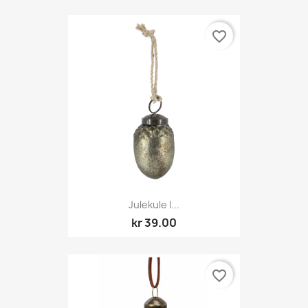
favorite_border
Julekule I...
kr 39.00
favorite_border