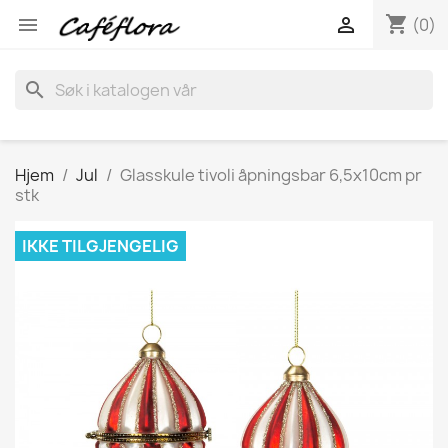
shopping_cart


(0)
search
Hjem
Jul
Glasskule tivoli åpningsbar 6,5x10cm pr
stk
IKKE TILGJENGELIG