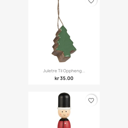
favorite_border
Juletre Til Oppheng...
kr 35.00
favorite_border