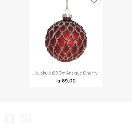
favorite_border
Julekule Ø8 Cm Antique Cherry
kr 89.00
Facebook
Instagram