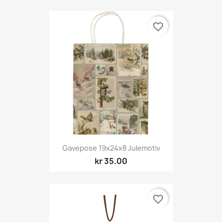
favorite_border
Gavepose 19x24x8 Julemotiv
kr 35.00
favorite_border