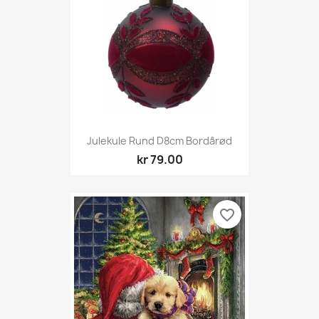
Julekule Rund D8cm Bordårød
kr 79.00
favorite_border