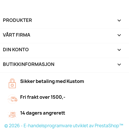
PRODUKTER

VÅRT FIRMA

DIN KONTO

BUTIKKINFORMASJON
keyboard_arrow_down
Sikker betaling med Kustom
Fri frakt over 1500,-
14 dagers angrerett
© 2026 - E-handelsprogramvare utviklet av PrestaShop™