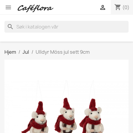
shopping_cart


(0)
search
Hjem
Jul
Ulldyr Möss jul sett 9cm