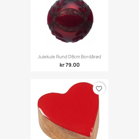
Julekule Rund D8cm Bordårød
kr 79.00
favorite_border