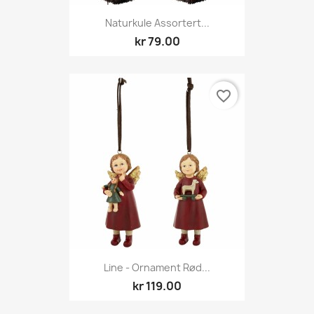
Naturkule Assortert...
kr 79.00
favorite_border
Line - Ornament Rød...
kr 119.00