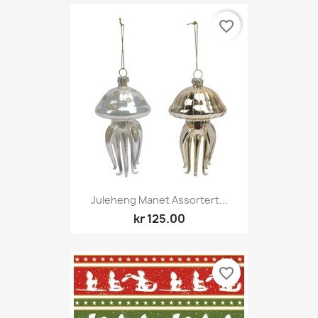
favorite_border
Juleheng Manet Assortert...
kr 125.00
favorite_border