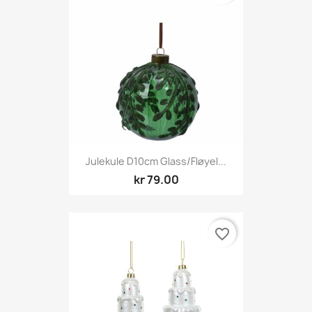
Julekule D10cm Glass/fløyel...
kr 79.00
favorite_border