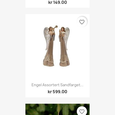
kr 149.00
favorite_border
Engel Assortert Sandfarget...
kr 599.00
favorite_border