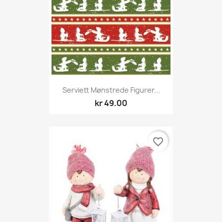
Serviett Mønstrede Figurer...
kr 49.00
favorite_border