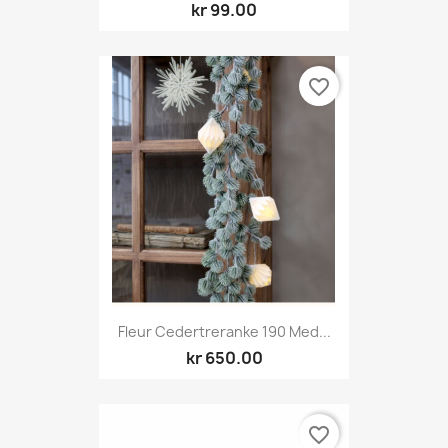
kr 99.00
favorite_border
Fleur Cedertreranke 190 Med...
kr 650.00
favorite_border