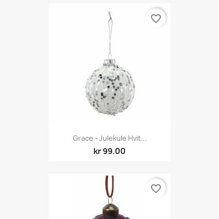
favorite_border
Grace - Julekule Hvit...
kr 99.00
favorite_border