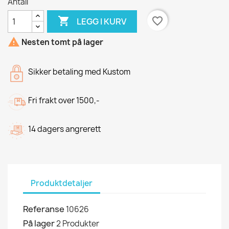
Antall

favorite_border
LEGG I KURV

Nesten tomt på lager
Sikker betaling med Kustom
Fri frakt over 1500,-
14 dagers angrerett
Produktdetaljer
Referanse
10626
På lager
2 Produkter