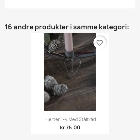
16 andre produkter i samme kategori:
favorite_border
Hjerter 1-4 Med Ståltråd
kr 75.00