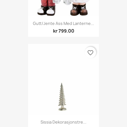
Gutt/jente Ass Med Lanterne...
kr 799.00
favorite_border
Sissia Dekorasjonstre...