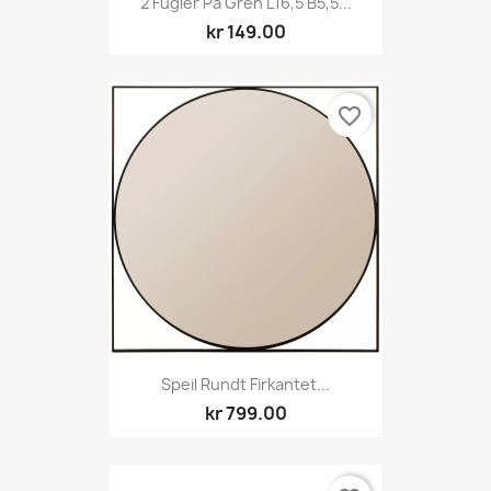
2 Fugler På Gren L16,5 B5,5...
kr 149.00
favorite_border
Speil Rundt Firkantet...
kr 799.00