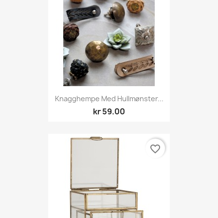
Knagghempe Med Hullmønster...
kr 59.00
favorite_border