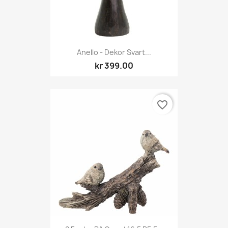
Anello - Dekor Svart...
kr 399.00
favorite_border