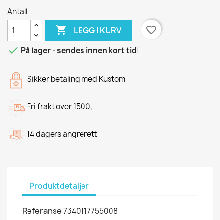
Antall

favorite_border
LEGG I KURV

På lager - sendes innen kort tid!
Sikker betaling med Kustom
Fri frakt over 1500,-
14 dagers angrerett
Produktdetaljer
Referanse
7340117755008