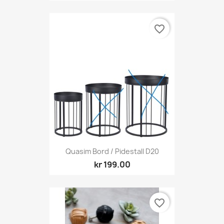
favorite_border
Quasim Bord / Pidestall D20
kr 199.00
favorite_border