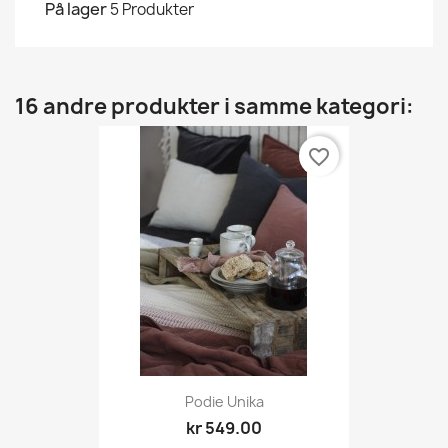
På lager
5 Produkter
16 andre produkter i samme kategori:
favorite_border
Podie Unika
kr 549.00