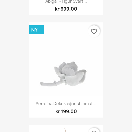
Abigail - Figur Svart...
kr 699.00
NY
favorite_border
Serafina Dekorasjonsblomst...
kr 199.00