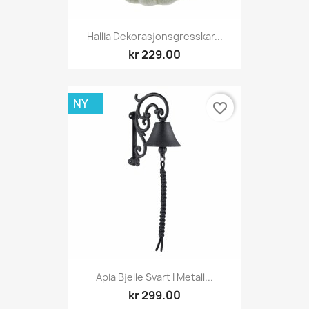
Hallia Dekorasjonsgresskar...
kr 229.00
NY
favorite_border
Apia Bjelle Svart I Metall...
kr 299.00