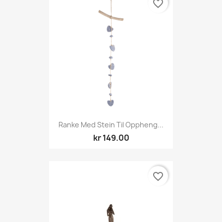
favorite_border
Ranke Med Stein Til Oppheng...
kr 149.00
favorite_border