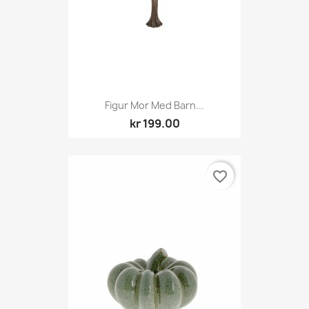
Figur Mor Med Barn...
kr 199.00
favorite_border