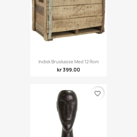
Indisk Bruskasse Med 12 Rom
kr 399.00
favorite_border