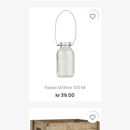
favorite_border
Flaske M/wire 100 Ml
kr 39.00
favorite_border