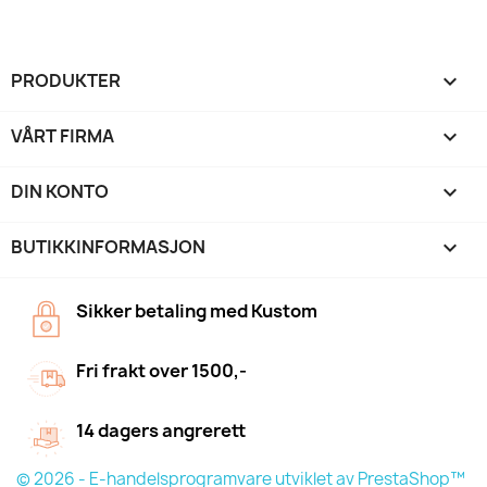
PRODUKTER

VÅRT FIRMA

DIN KONTO

BUTIKKINFORMASJON
keyboard_arrow_down
Sikker betaling med Kustom
Fri frakt over 1500,-
14 dagers angrerett
© 2026 - E-handelsprogramvare utviklet av PrestaShop™