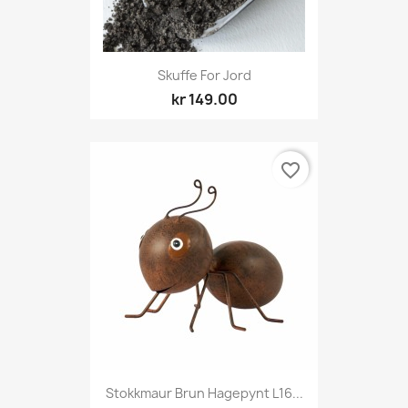
Skuffe For Jord
kr 149.00
favorite_border
Stokkmaur Brun Hagepynt L16...