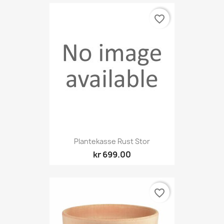
favorite_border
Plantekasse Rust Stor
kr 699.00
favorite_border