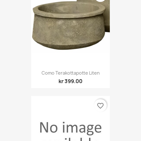
Como Terakottapotte Liten
kr 399.00
favorite_border