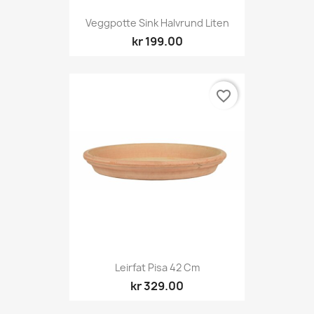
Veggpotte Sink Halvrund Liten
kr 199.00
favorite_border
Leirfat Pisa 42 Cm
kr 329.00