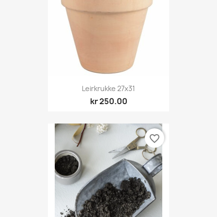
Leirkrukke 27x31
kr 250.00
favorite_border