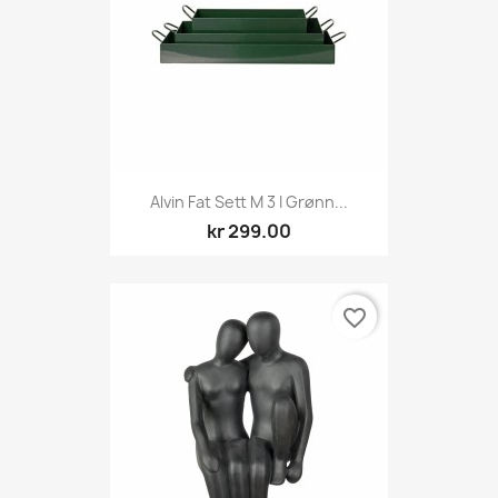
Alvin Fat Sett M 3 I Grønn...
kr 299.00
favorite_border