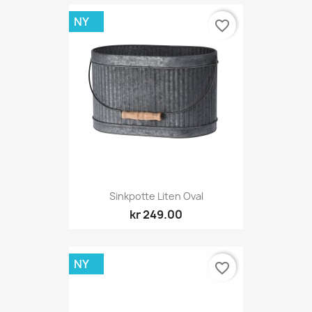
NY
favorite_border
Sinkpotte Liten Oval
kr 249.00
NY
favorite_border