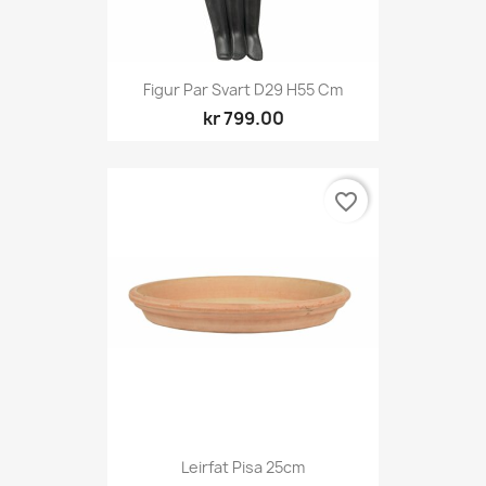
Figur Par Svart D29 H55 Cm
kr 799.00
favorite_border
Leirfat Pisa 25cm