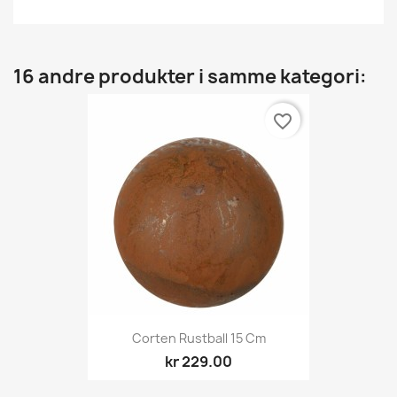
16 andre produkter i samme kategori:
favorite_border
Corten Rustball 15 Cm
kr 229.00