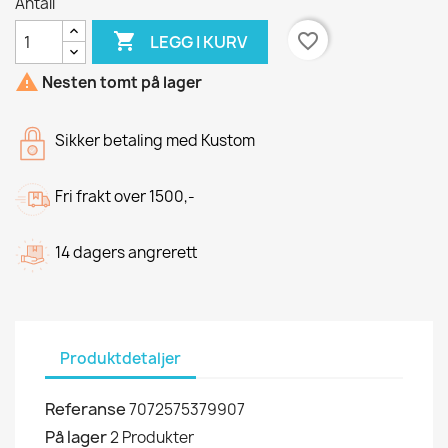
Antall

favorite_border
LEGG I KURV

Nesten tomt på lager
Sikker betaling med Kustom
Fri frakt over 1500,-
14 dagers angrerett
Produktdetaljer
Referanse
7072575379907
På lager
2 Produkter