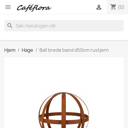
shopping_cart


(0)
search
Hjem
Hage
Ball brede band d50cm rustjern