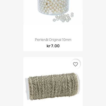
Perlenål Original 10mm
kr 7.00
favorite_border