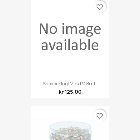
favorite_border
Sommerfugl Miks På Brett
kr 125.00
favorite_border