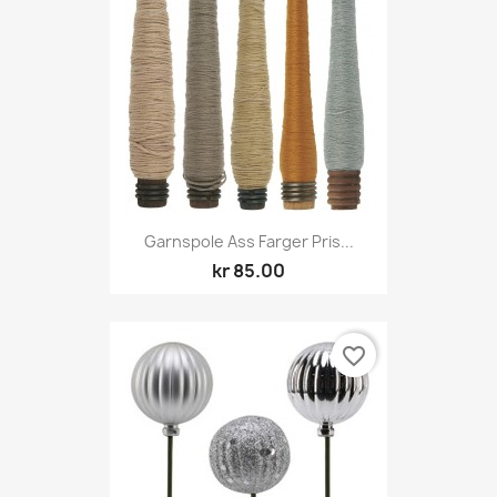
Garnspole Ass Farger Pris...
kr 85.00
favorite_border