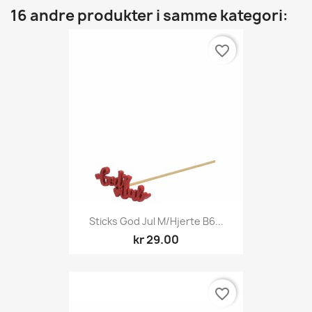
16 andre produkter i samme kategori:
favorite_border
Sticks God Jul M/hjerte B6...
kr 29.00
favorite_border