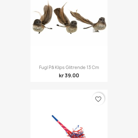
Fugl På Klips Glitrende 13 Cm
kr 39.00
favorite_border