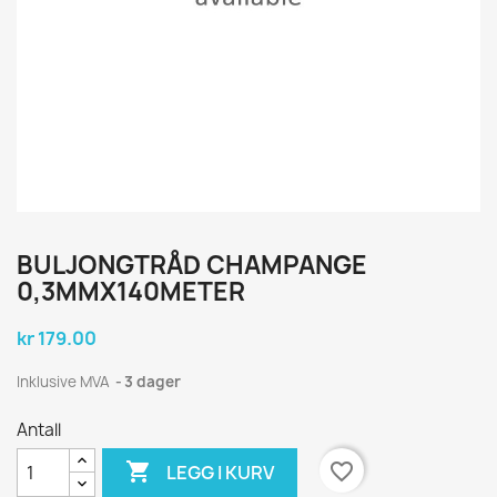
BULJONGTRÅD CHAMPANGE
0,3MMX140METER
kr 179.00
Inklusive MVA
3 dager
Antall

favorite_border
LEGG I KURV