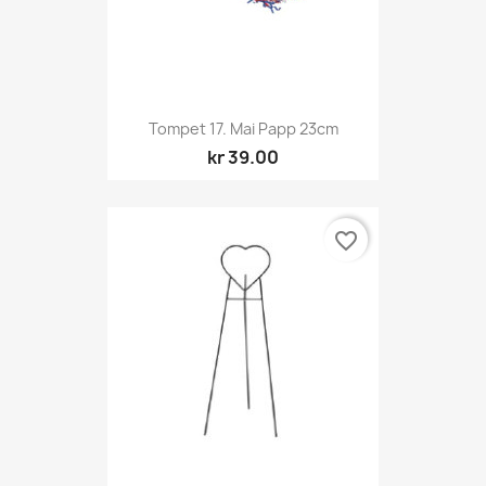
Tompet 17. Mai Papp 23cm
kr 39.00
favorite_border