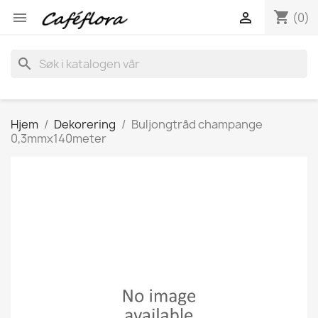
shopping_cart


(0)
search
Hjem
Dekorering
Buljongtråd champange
0,3mmx140meter