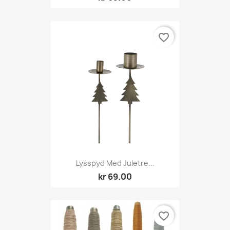
favorite_border
Lysspyd Med Juletre...
kr 69.00
favorite_border