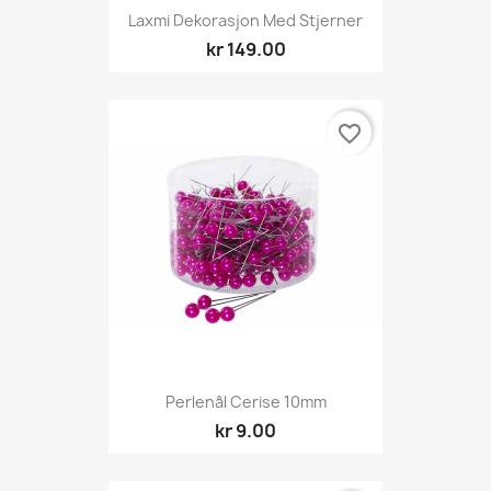
Laxmi Dekorasjon Med Stjerner
kr 149.00
favorite_border
Perlenål Cerise 10mm
kr 9.00