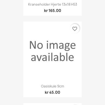
Kranseholder Hjerte 13x18 H53
kr 165.00
favorite_border
Oasiskule 9cm
kr 45.00