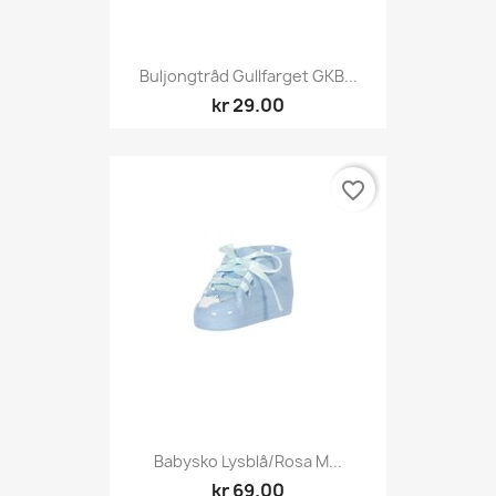
Buljongtråd Gullfarget GKB...
kr 29.00
favorite_border
Babysko Lysblå/rosa M...
kr 69.00