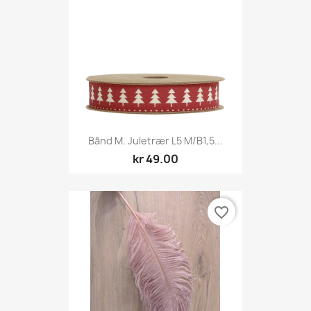
Bånd M. Juletrær L5 M/B1,5...
kr 49.00
favorite_border