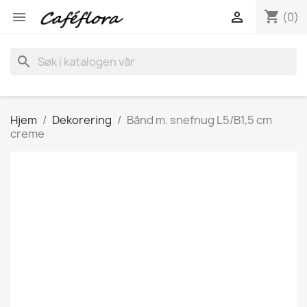
shopping_cart


(0)
search
Hjem
Dekorering
Bånd m. snefnug L5/B1,5 cm
creme