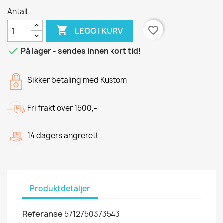
Antall

favorite_border
LEGG I KURV

På lager - sendes innen kort tid!
Sikker betaling med Kustom
Fri frakt over 1500,-
14 dagers angrerett
Produktdetaljer
Referanse
5712750373543