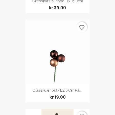
Gresskar På Pinne 11x1x10cm
kr 39.00
favorite_border
Glasskuler 3stk B2,5 Cm På...
kr 19.00