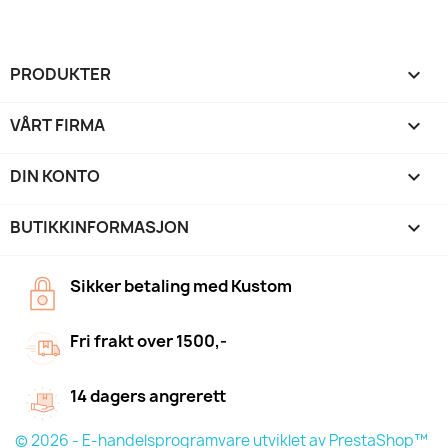
PRODUKTER

VÅRT FIRMA

DIN KONTO

BUTIKKINFORMASJON
keyboard_arrow_down
Sikker betaling med Kustom
Fri frakt over 1500,-
14 dagers angrerett
© 2026 - E-handelsprogramvare utviklet av PrestaShop™