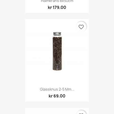
Halmkrans 8x50cm
kr 179.00
favorite_border
Glassknus 2-5 Mm...
kr 69.00