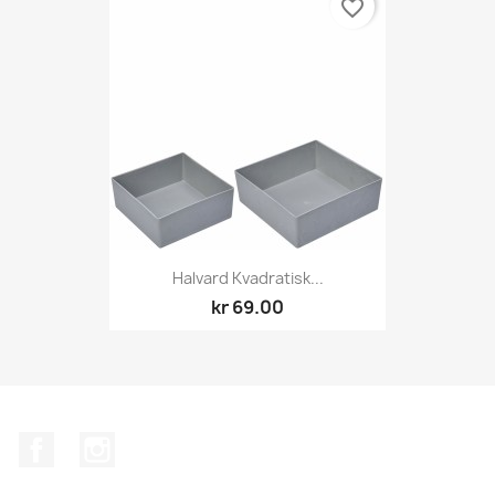
favorite_border
Halvard Kvadratisk...
kr 69.00
Facebook
Instagram