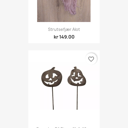
Strutsefjær Alot
kr 149.00
favorite_border