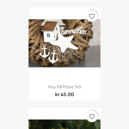
favorite_border
Hus På Pinne 7x5
kr 45.00
favorite_border