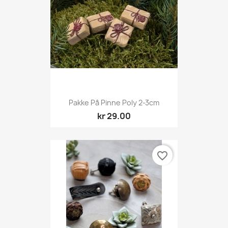
Pakke På Pinne Poly 2-3cm
kr 29.00
favorite_border