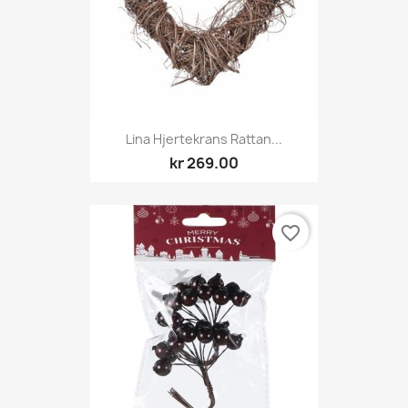
Lina Hjertekrans Rattan...
kr 269.00
favorite_border