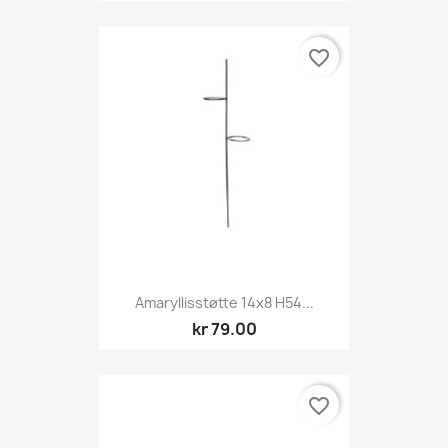
favorite_border
Amaryllisstøtte 14x8 H54...
kr 79.00
favorite_border