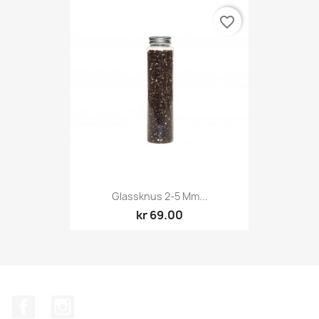
favorite_border
Glassknus 2-5 Mm...
kr 69.00
Facebook
Instagram