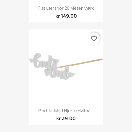
Flat Lærsnor 20 Meter Mørk
kr 149.00
favorite_border
God Jul Med Hjerte Hvitpå...
kr 39.00