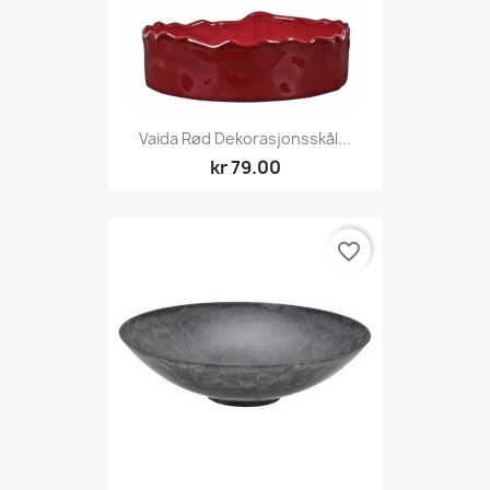
Vaida Rød Dekorasjonsskål...
kr 79.00
favorite_border