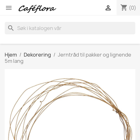
shopping_cart


(0)
search
Hjem
Dekorering
Jerntråd til pakker og lignende
5m lang