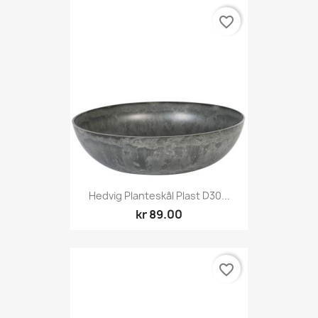
favorite_border
Hedvig Planteskål Plast D30...
kr 89.00
favorite_border