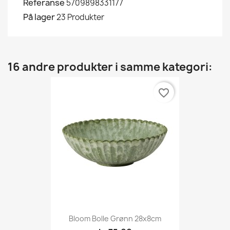
Referanse
5709898331177
På lager
23 Produkter
16 andre produkter i samme kategori:
favorite_border
Bloom Bolle Grønn 28x8cm