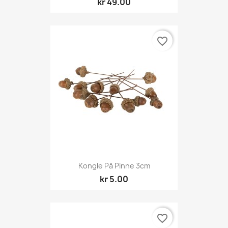
kr 49.00
favorite_border
Kongle På Pinne 3cm
kr 5.00
favorite_border