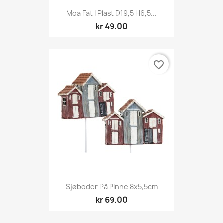
Moa Fat I Plast D19,5 H6,5...
kr 49.00
favorite_border
Sjøboder På Pinne 8x5,5cm
kr 69.00