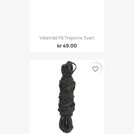
Vikletråd På Trepinne Svart
kr 49.00
favorite_border