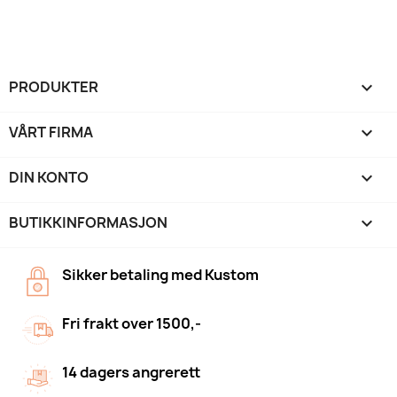
PRODUKTER

VÅRT FIRMA

DIN KONTO

BUTIKKINFORMASJON
keyboard_arrow_down
Sikker betaling med Kustom
Fri frakt over 1500,-
14 dagers angrerett