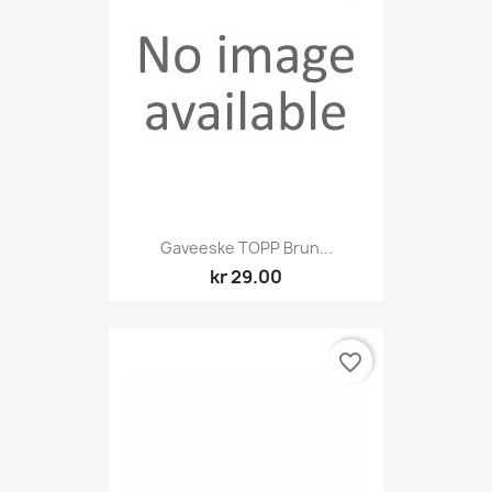
Gaveeske TOPP Brun...
kr 29.00
favorite_border