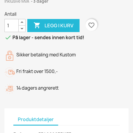
Inklusive MVA
3 dager
Antall

favorite_border
LEGG I KURV

På lager - sendes innen kort tid!
Sikker betaling med Kustom
Fri frakt over 1500,-
14 dagers angrerett
Produktdetaljer