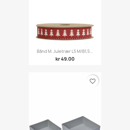
Bånd M. Juletrær L5 M/B1,5...
kr 49.00
favorite_border