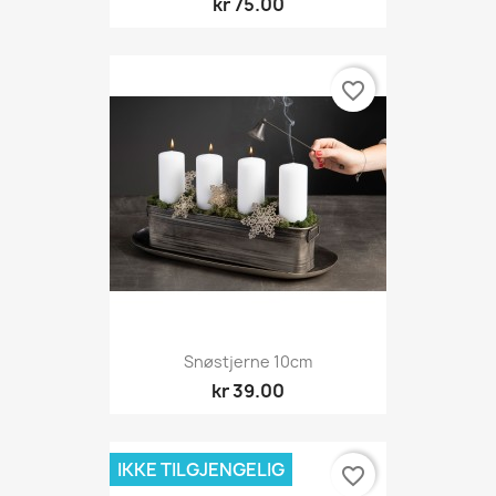
kr 75.00
favorite_border
Snøstjerne 10cm
kr 39.00
IKKE TILGJENGELIG
favorite_border